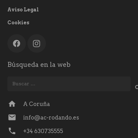
Aviso Legal
Cookies
Búsqueda en la web
Buscar:
home
A Coruña
mail
info@ac-rodando.es
phone
+34 630735555