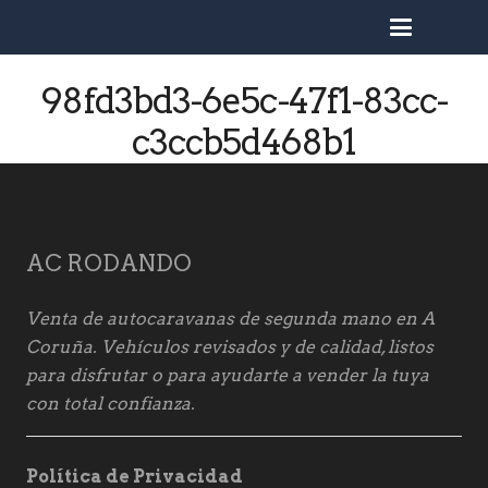
busc
98fd3bd3-6e5c-47f1-83cc-
c3ccb5d468b1
AC RODANDO
Venta de autocaravanas de segunda mano en A
Coruña. Vehículos revisados y de calidad, listos
para disfrutar o para ayudarte a vender la tuya
con total confianza.
Política de Privacidad