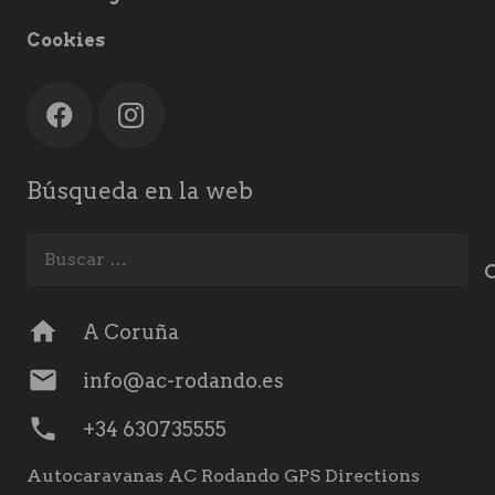
Cookies
Búsqueda en la web
Buscar:
home
A Coruña
mail
info@ac-rodando.es
phone
+34 630735555
Autocaravanas AC Rodando GPS Directions