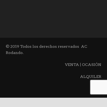
© 2019 Todos los derechos reservados
AC
Rodando.
VENTA | OCASIÓN
ALQUILER
BLOG
CONTACTO
keyboard_arrow_up