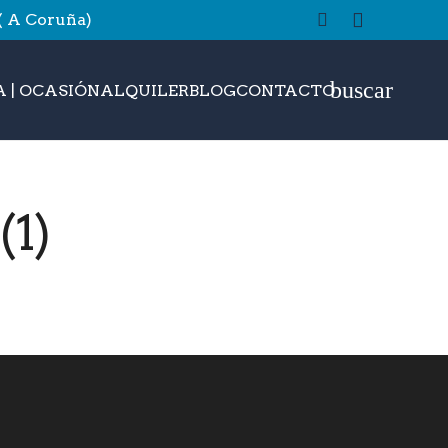
 ( A Coruña)
buscar
 | OCASIÓN
ALQUILER
BLOG
CONTACTO
(1)