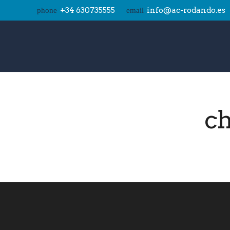
+34 630735555
info@ac-rodando.es
phone
email
ch