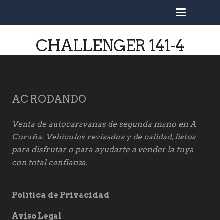
busc
CHALLENGER 141-4
AC RODANDO
Venta de autocaravanas de segunda mano en A
Coruña. Vehículos revisados y de calidad, listos
para disfrutar o para ayudarte a vender la tuya
con total confianza.
Política de Privacidad
Aviso Legal