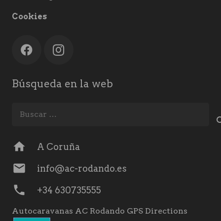
Cookies
Búsqueda en la web
Buscar:
home
A Coruña
mail
info@ac-rodando.es
phone
+34 630735555
Autocaravanas AC Rodando GPS Directions