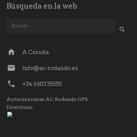
Búsqueda en la web
Buscar:
home
A Coruña
mail
info@ac-rodando.es
phone
+34 630735555
Autocaravanas AC Rodando GPS
Directions