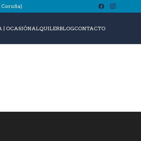
A Coruña)
buscar
 | OCASIÓN
ALQUILER
BLOG
CONTACTO