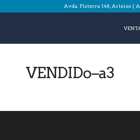
Avda. Fisterra 148, Arteixo ( 
VENTA
VENDIDo–a3