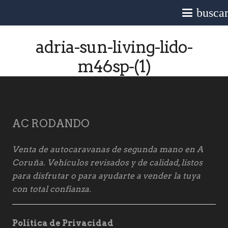
busca
adria-sun-living-lido-
m46sp-(1)
AC RODANDO
Venta de autocaravanas de segunda mano en A
Coruña. Vehículos revisados y de calidad, listos
para disfrutar o para ayudarte a vender la tuya
con total confianza.
Política de Privacidad