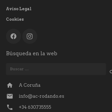
Aviso Legal
Cookies
Búsqueda en la web
Buscar:
home
A Coruña
mail
info@ac-rodando.es
phone
+34 630735555