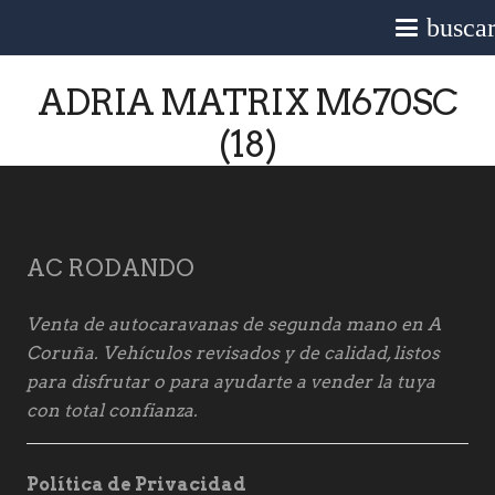
busca
ADRIA MATRIX M670SC
(18)
AC RODANDO
Venta de autocaravanas de segunda mano en A
Coruña. Vehículos revisados y de calidad, listos
para disfrutar o para ayudarte a vender la tuya
con total confianza.
Política de Privacidad