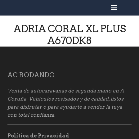
busc
ADRIA CORAL XL PLUS
A670DK8
AC RODANDO
Venta de autocaravanas de segunda mano en A
Coruña. Vehículos revisados y de calidad, listos
para disfrutar o para ayudarte a vender la tuya
con total confianza.
Política de Privacidad