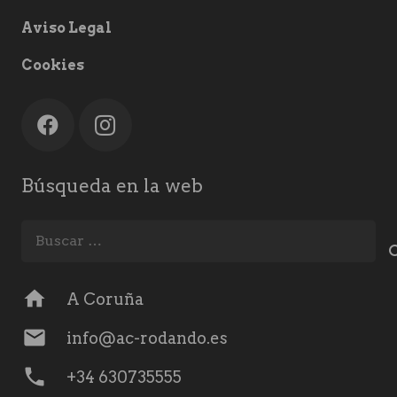
Aviso Legal
Cookies
Búsqueda en la web
Buscar:
home
A Coruña
mail
info@ac-rodando.es
phone
+34 630735555