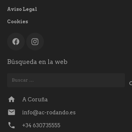
Aviso Legal
Cookies
Búsqueda en la web
Buscar:
home
A Coruña
mail
info@ac-rodando.es
phone
+34 630735555