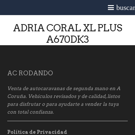
busca
ADRIA CORAL XL PLUS
A670DK3
AC RODANDO
Venta de autocaravanas de segunda mano en A
Coruña. Vehículos revisados y de calidad, listos
para disfrutar o para ayudarte a vender la tuya
con total confianza.
Política de Privacidad