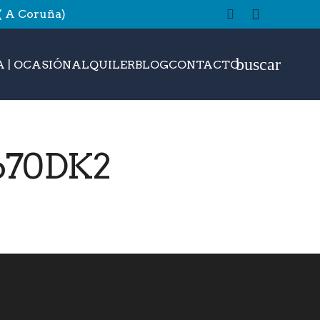
 ( A Coruña)
buscar
 | OCASIÓN
ALQUILER
BLOG
CONTACTO
670DK2