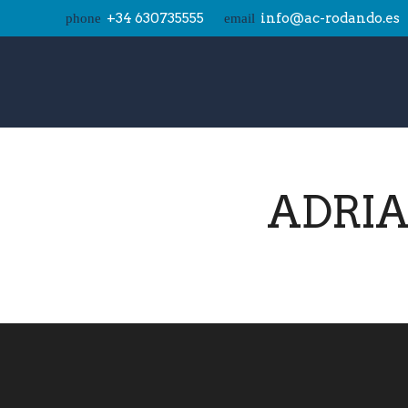
+34 630735555
info@ac-rodando.es
phone
email
ADRIA