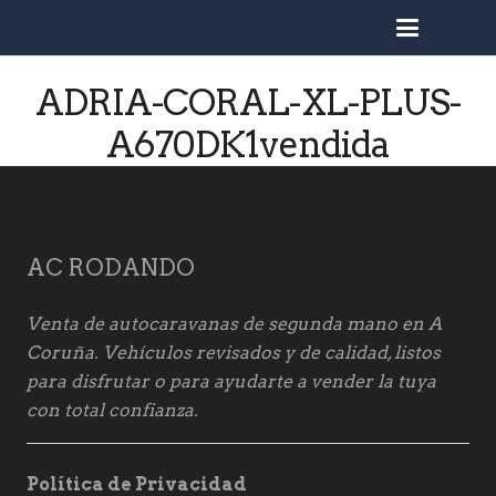
busc
ADRIA-CORAL-XL-PLUS-
A670DK1vendida
AC RODANDO
Venta de autocaravanas de segunda mano en A
Coruña. Vehículos revisados y de calidad, listos
para disfrutar o para ayudarte a vender la tuya
con total confianza.
Política de Privacidad