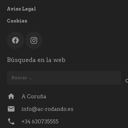
Aviso Legal
Cookies
Búsqueda en la web
Buscar:
home
A Coruña
mail
info@ac-rodando.es
phone
+34 630735555