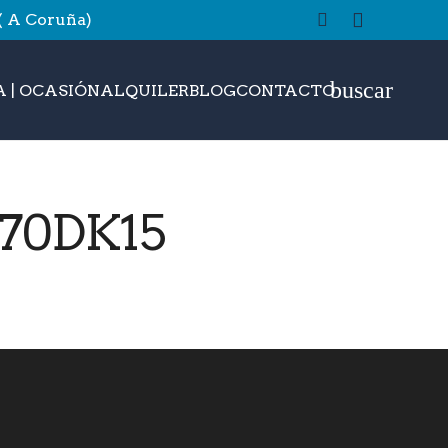
 ( A Coruña)
buscar
 | OCASIÓN
ALQUILER
BLOG
CONTACTO
70DK15