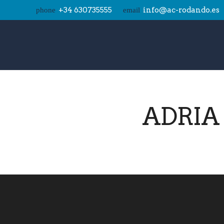
+34 630735555
info@ac-rodando.es
phone
email
ADRIA