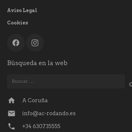
Aviso Legal
Cookies
Búsqueda en la web
Buscar:
home
A Coruña
mail
info@ac-rodando.es
phone
+34 630735555