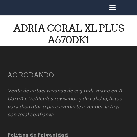
busc
ADRIA CORAL XL PLUS
A670DK1
AC RODANDO
Venta de autocaravanas de segunda mano en A
Coruña. Vehículos revisados y de calidad, listos
para disfrutar o para ayudarte a vender la tuya
con total confianza.
Política de Privacidad