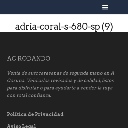
busc
adria-coral-s-680-sp (9)
AC RODANDO
Venta de autocaravanas de segunda mano en A
Coruña. Vehículos revisados y de calidad, listos
para disfrutar o para ayudarte a vender la tuya
con total confianza.
Política de Privacidad
Aviso Legal