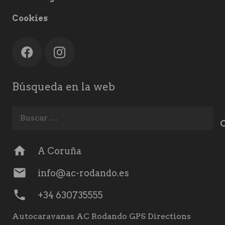
Cookies
Búsqueda en la web
Buscar:
home
A Coruña
mail
info@ac-rodando.es
phone
+34 630735555
Autocaravanas AC Rodando GPS Directions