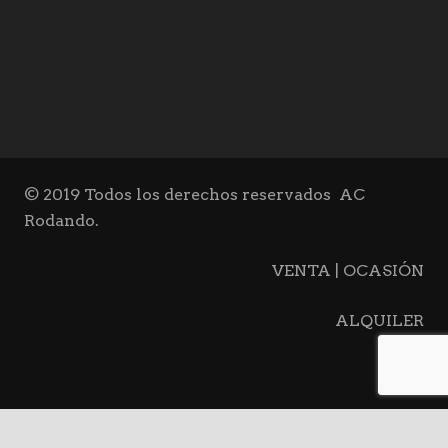
© 2019 Todos los derechos reservados
AC
Rodando.
VENTA | OCASIÓN
ALQUILER
BLOG
CONTACTO
keyboard_arrow_up