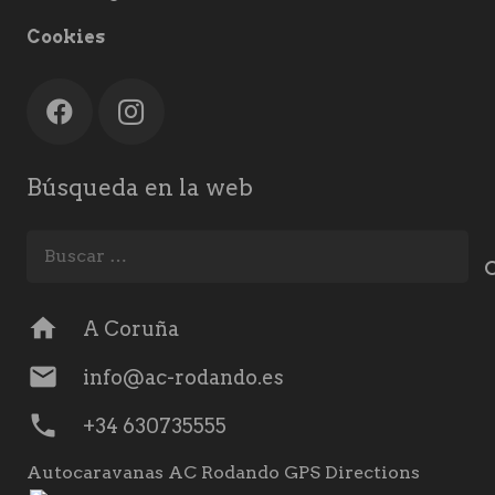
Cookies
Búsqueda en la web
Buscar:
home
A Coruña
mail
info@ac-rodando.es
phone
+34 630735555
Autocaravanas AC Rodando GPS Directions