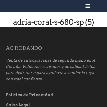
busc
adria-coral-s-680-sp (5)
AC RODANDO
Venta de autocaravanas de segunda mano en A
Coruña. Vehículos revisados y de calidad, listos
para disfrutar o para ayudarte a vender la tuya
con total confianza.
Política de Privacidad
Aviso Legal