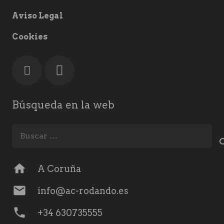
Aviso Legal
Cookies
Búsqueda en la web
Buscar:
home
A Coruña
mail
info@ac-rodando.es
phone
+34 630735555