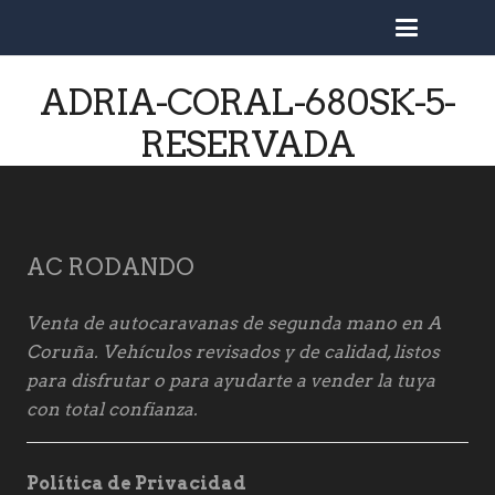
busc
ADRIA-CORAL-680SK-5-
RESERVADA
AC RODANDO
Venta de autocaravanas de segunda mano en A
Coruña. Vehículos revisados y de calidad, listos
para disfrutar o para ayudarte a vender la tuya
con total confianza.
Política de Privacidad