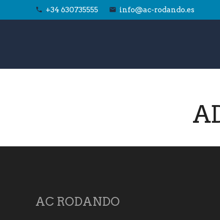
+34 630735555
info@ac-rodando.es
phone
email
AD
AC RODANDO