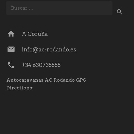
Buscar:
home
A Coruña
mail
info@ac-rodando.es
phone
+34 630735555
Autocaravanas AC Rodando GPS
Directions