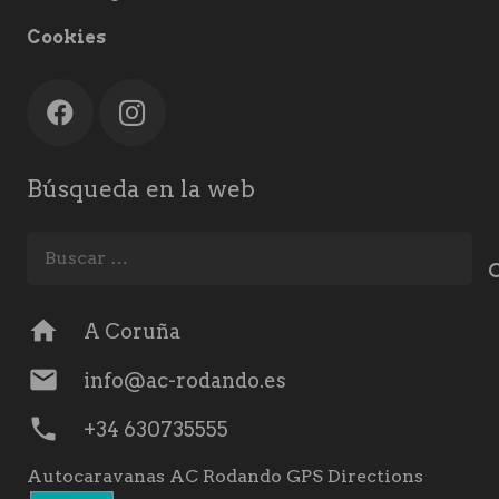
Cookies
Búsqueda en la web
Buscar:
home
A Coruña
mail
info@ac-rodando.es
phone
+34 630735555
Autocaravanas AC Rodando GPS Directions