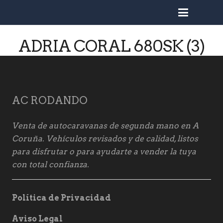
busc
ADRIA CORAL 680SK (3)
AC RODANDO
Venta de autocaravanas de segunda mano en A
Coruña. Vehículos revisados y de calidad, listos
para disfrutar o para ayudarte a vender la tuya
con total confianza.
Política de Privacidad
Aviso Legal