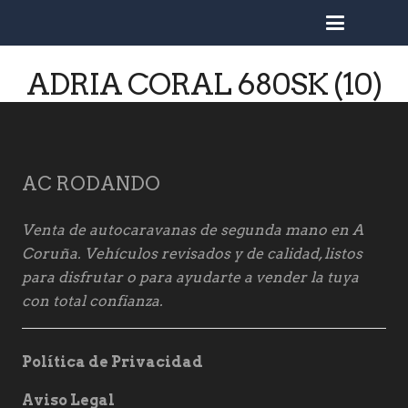
busc
ADRIA CORAL 680SK (10)
AC RODANDO
Venta de autocaravanas de segunda mano en A
Coruña. Vehículos revisados y de calidad, listos
para disfrutar o para ayudarte a vender la tuya
con total confianza.
Política de Privacidad
Aviso Legal