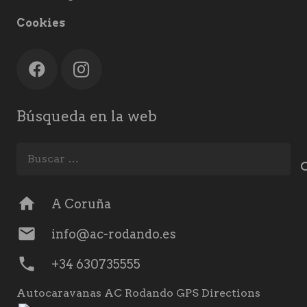
Cookies
Búsqueda en la web
Buscar:
home
A Coruña
mail
info@ac-rodando.es
phone
+34 630735555
Autocaravanas AC Rodando GPS Directions