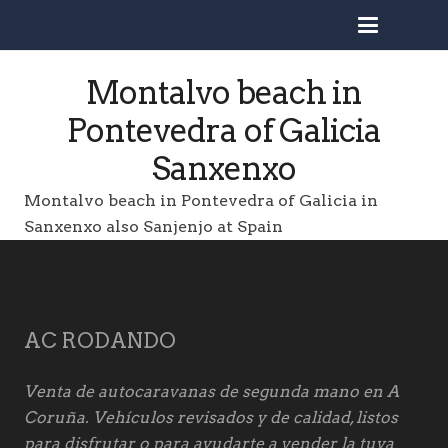
busc
Montalvo beach in
Pontevedra of Galicia
Sanxenxo
Montalvo beach in Pontevedra of Galicia in
Sanxenxo also Sanjenjo at Spain
AC RODANDO
Venta de autocaravanas de segunda mano en A
Coruña. Vehículos revisados y de calidad, listos
para disfrutar o para ayudarte a vender la tuya