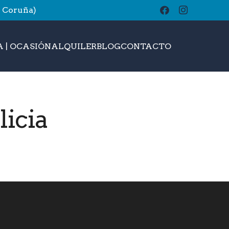
A Coruña)
buscar
 | OCASIÓN
ALQUILER
BLOG
CONTACTO
icia