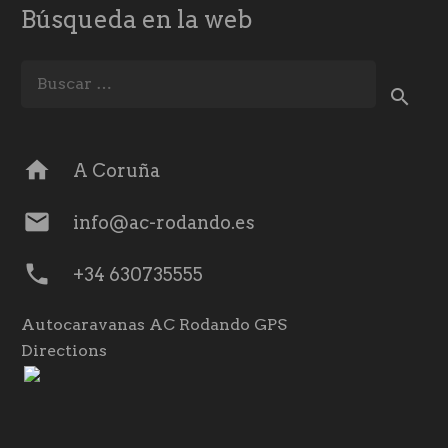
Búsqueda en la web
Buscar:
home
A Coruña
mail
info@ac-rodando.es
phone
+34 630735555
Autocaravanas AC Rodando GPS
Directions