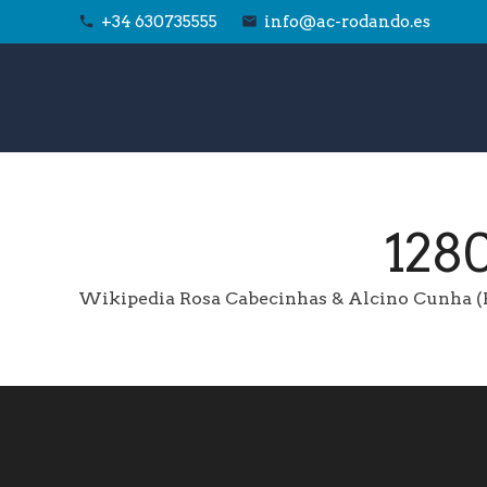
+34 630735555
info@ac-rodando.es
phone
email
128
Wikipedia Rosa Cabecinhas & Alcino Cunha (R